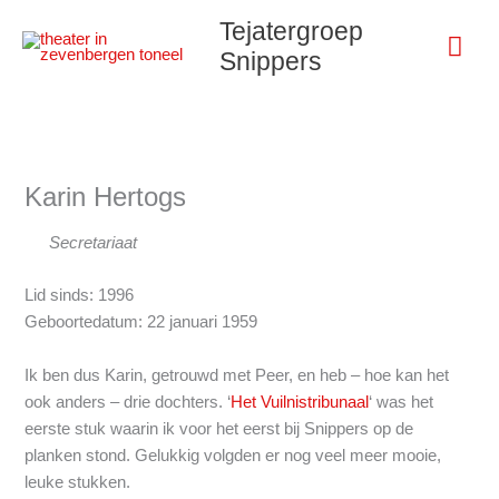
Ga
Hoo
Tejatergroep
naar
Snippers
de
inhoud
Karin Hertogs
Secretariaat
Lid sinds: 1996
Geboortedatum: 22 januari 1959
Ik ben dus Karin, getrouwd met Peer, en heb – hoe kan het
ook anders – drie dochters. ‘
Het Vuilnistribunaal
‘ was het
eerste stuk waarin ik voor het eerst bij Snippers op de
planken stond. Gelukkig volgden er nog veel meer mooie,
leuke stukken.