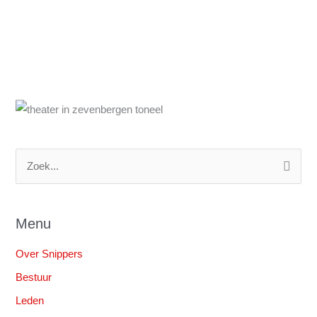
Z
o
e
Menu
k
n
Over Snippers
a
Bestuur
a
Leden
r